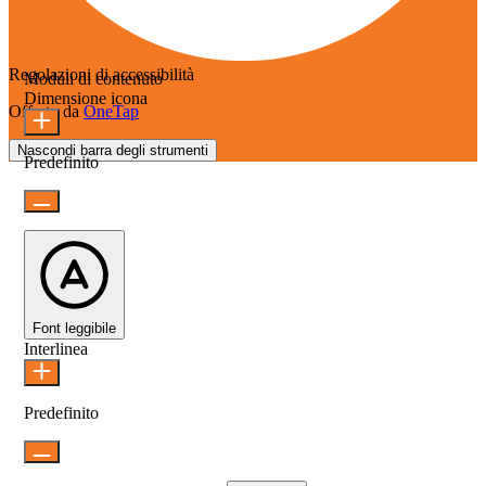
Regolazioni di accessibilità
Moduli di contenuto
Dimensione icona
Offerto da
OneTap
Nascondi barra degli strumenti
Predefinito
Font leggibile
Interlinea
Predefinito