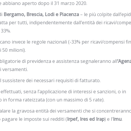
che abbiano aperto dopo il 31 marzo 2020.
di
Bergamo, Brescia, Lodi e Piacenza
– le più colpite dall’epi
tta per tutti, indipendentemente dall’entità dei ricavi/compe
l 33%.
plicano invece le regole nazionali (-33% per ricavi/compensi fi
 50 milioni).
 obbligatorie di previdenza e assistenza segnaleranno all
‘Agen
i versamenti.
l sussistere dei necessari requisiti di fatturato.
fettuati, senza l’applicazione di interessi e sanzioni, o in
 in forma rateizzata (con un massimo di 5 rate).
alare la gravosa entità dei versamenti che si concentreranno
agare le imposte sui redditi (
Irpef, Ires ed Irap
) e l’
Imu
.