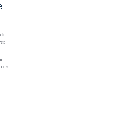
e
 di
rso,
in
o con