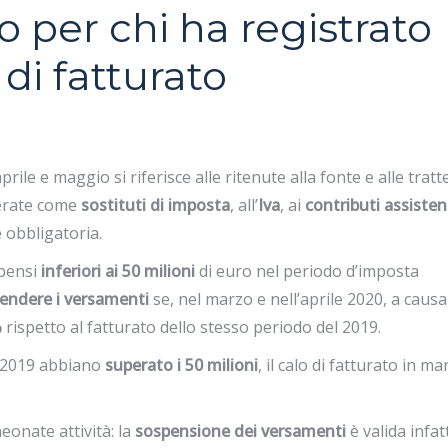
 per chi ha registrato
di fatturato
aprile e maggio si riferisce alle ritenute alla fonte e alle trat
erate come
sostituti di imposta
, all’
Iva
, ai
contributi assistenz
e obbligatoria.
pensi
inferiori ai 50 milioni
di euro nel periodo d’imposta
endere i versamenti
se, nel marzo e nell’aprile 2020, a causa
%
rispetto al fatturato dello stesso periodo del 2019.
l 2019 abbiano
superato i 50 milioni
, il calo di fatturato in ma
onate attività: la
sospensione dei versamenti
è valida infatt