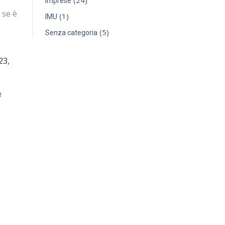
(24)
Imprese
 se è
(1)
IMU
(5)
Senza categoria
23,
e