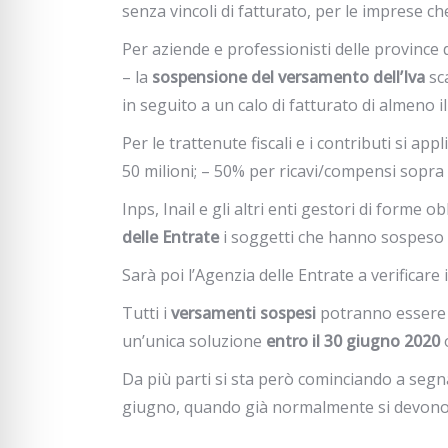
senza vincoli di fatturato, per le imprese 
Per aziende e professionisti delle province 
– la
sospensione del versamento dell’Iva
sca
in seguito a un calo di fatturato di almeno i
Per le trattenute fiscali e i contributi si ap
50 milioni; – 50% per ricavi/compensi sopra i
Inps, Inail e gli altri enti gestori di forme
delle Entrate
i soggetti che hanno sospeso 
Sarà poi l’Agenzia delle Entrate a verificare i
Tutti i
versamenti sospesi
potranno essere ef
un’unica soluzione
entro il 30 giugno 2020
o
Da più parti si sta però cominciando a segn
giugno, quando già normalmente si devono p