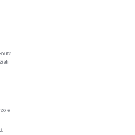
tenute
iali
rzo e
i,