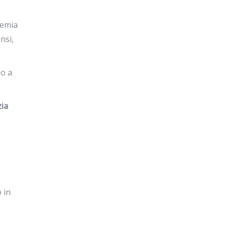
demia
nsi,
no a
zia
 in