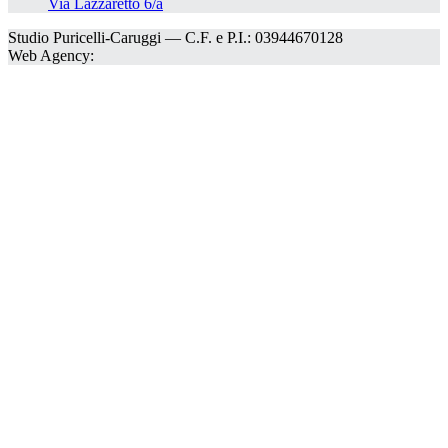
Via Lazzaretto 6/a
Studio Puricelli-Caruggi — C.F. e P.I.: 03944670128
Web Agency: