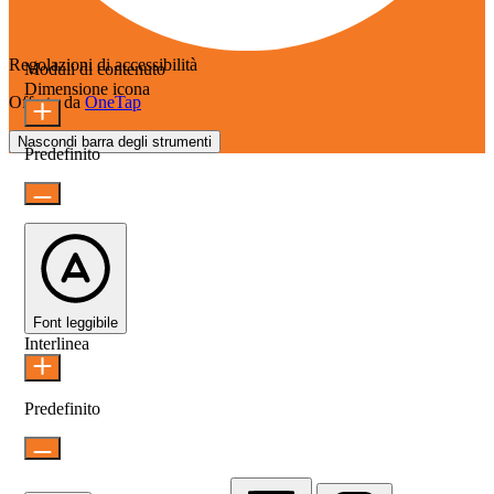
Regolazioni di accessibilità
Moduli di contenuto
Dimensione icona
Offerto da
OneTap
Nascondi barra degli strumenti
Predefinito
Font leggibile
Interlinea
Predefinito