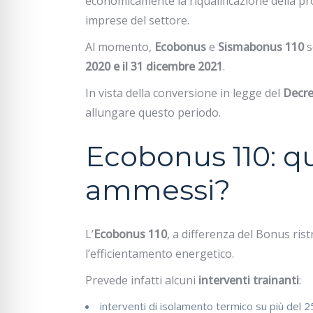
economicamente la riqualificazione della pr
imprese del settore.
Al momento,
Ecobonus
e
Sismabonus 110
s
2020 e il 31 dicembre 2021
.
In vista della conversione in legge del
Decre
allungare questo periodo.
Ecobonus 110: qu
ammessi?
L’
Ecobonus 110
, a differenza del Bonus rist
l’efficientamento energetico.
Prevede infatti alcuni
interventi trainanti
:
interventi di isolamento termico su più del 