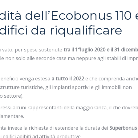
idità dell’Ecobonus 110 
ifici da riqualificare
ervato, per spese sostenute
tra il 1°luglio 2020 e il 31 dicem
bile non solo alle seconde case ma neppure agli stabili di imp
beneficio venga estesa
a tutto il 2022
e che comprenda anche
strutture turistiche, gli impianti sportivi e gli immobili non
o settore).
pressi alcuni rappresentanti della maggioranza, il che dovre
rlamentare.
ta invece la richiesta di estendere la durata dei
Superbonus
 edifici adibiti ad attività produttive.