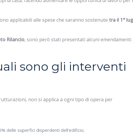
opria casa, facendo aumentare le opportunità di lavoro per 
ono applicabili alle spese che saranno sostenute
tra il 1° lu
to Rilancio
, sono però stati presentati alcuni emendamenti
ali sono gli interventi
rutturazioni, non si applica a ogni tipo di opera per
25% delle superfici disperdenti
dell’edificio;