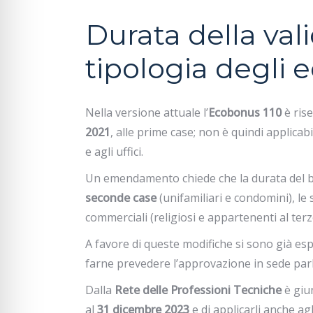
Durata della val
tipologia degli ed
Nella versione attuale l’
Ecobonus 110
è ris
2021
, alle prime case; non è quindi applica
e agli uffici.
Un emendamento chiede che la durata del 
seconde case
(unifamiliari e condomini), le 
commerciali (religiosi e appartenenti al terz
A favore di queste modifiche si sono già es
farne prevedere l’approvazione in sede pa
Dalla
Rete delle Professioni Tecniche
è giun
al
31 dicembre 2023
e di applicarli anche agli