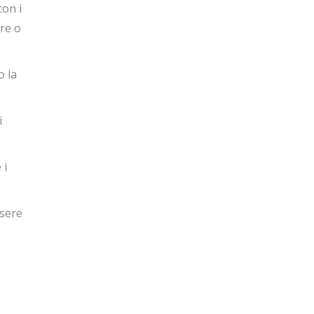
con i
ere o
o la
i
 i
ssere