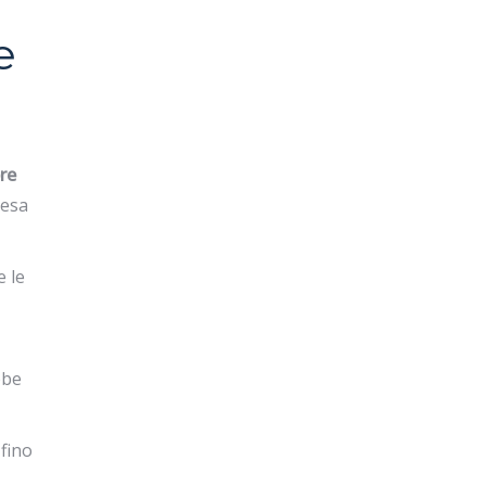
e
bre
resa
 le
bbe
fino