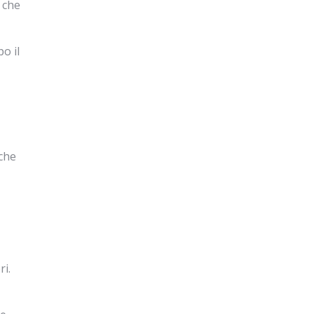
 che
o il
 che
i.