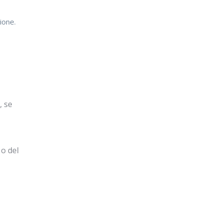
ione.
, se
 o del