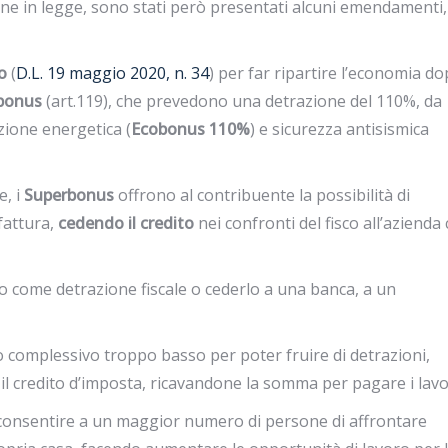
ione in legge, sono stati però presentati alcuni emendamenti,
o
(
D.L. 19 maggio 2020, n. 34
) per far ripartire l’economia dop
bonus
(art.119), che prevedono una detrazione del 110%, da
azione energetica (
Ecobonus 110%
) e sicurezza antisismica
e, i
Superbonus
offrono al contribuente la possibilità di
fattura,
cedendo il credito
nei confronti del fisco all’azienda
ito come detrazione fiscale o cederlo a una banca, a un
to complessivo troppo basso per poter fruire di detrazioni,
l credito d’imposta, ricavandone la somma per pagare i lavor
 consentire a un maggior numero di persone di affrontare