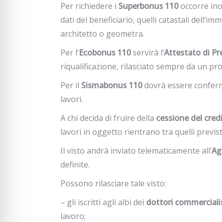
Per richiedere i
Superbonus 110
occorre inol
dati del beneficiario, quelli catastali dell’i
architetto o geometra.
Per l’
Ecobonus 110
servirà l’
Attestato di P
riqualificazione, rilasciato sempre da un pro
Per il
Sismabonus 110
dovrà essere confermat
lavori.
A chi decida di fruire della
cessione del cred
lavori in oggetto rientrano tra quelli previst
Il visto andrà inviato telematicamente all’
Ag
definite.
Possono rilasciare tale visto:
– gli iscritti agli albi dei
dottori commerciali
lavoro;