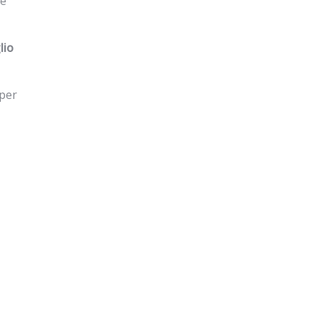
le
glio
 per