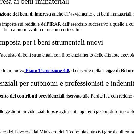
resa ai beni immateriali
azione dei beni di impresa
anche all’avviamento e ai beni immateriali ri
le imposte sui redditi e dell’IRAP, dall’esercizio successivo a quello a cu
r i beni ammortizzabili e non ammortizzabili.
imposta per i beni strumentali nuovi
’acquisto di beni strumentali con il potenziamento delle aliquote agevol
o di un nuovo
Piano Transizione 4.0
, da inserire nella
Legge di Bilanc
ziali per autonomi e professionisti e indennit
nto dei contributi previdenziali
riservato alle Partite Iva con reddi
lle gestioni previdenziali Inps e agli iscritti agli enti gestori di forme ob
tero del Lavoro e dal Ministero dell’Economia entro 60 giorni dall’entra