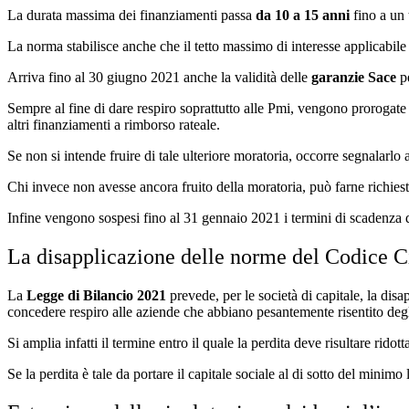
La durata massima dei finanziamenti passa
da 10 a 15 anni
fino a un 
La norma stabilisce anche che il tetto massimo di interesse applicabil
Arriva fino al 30 giugno 2021 anche la validità delle
garanzie Sace
pe
Sempre al fine di dare respiro soprattutto alle Pmi, vengono prorogat
altri finanziamenti a rimborso rateale.
Se non si intende fruire di tale ulteriore moratoria, occorre segnalarlo
Chi invece non avesse ancora fruito della moratoria, può farne richies
Infine vengono sospesi fino al 31 gennaio 2021 i termini di scadenza di
La disapplicazione delle norme del Codice Ci
La
Legge di Bilancio 2021
prevede, per le società di capitale, la dis
concedere respiro alle aziende che abbiano pesantemente risentito degl
Si amplia infatti il termine entro il quale la perdita deve risultare rid
Se la perdita è tale da portare il capitale sociale al di sotto del minim