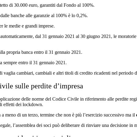
tetto di 30.000 euro, garantiti dal Fondo al 100%.
e dalle banche alle garanzie al 100% è lo 0,2%.
r le medie e grandi imprese.
e automaticamente, dal 31 gennaio 2021 al 30 giugno 2021, le moratorie 
 alla propria banca entro il 31 gennaio 2021.
ta sempre entro il 31 gennaio 2021.
 vaglia cambiari, cambiali e altri titoli di credito ricadenti nel period
vile sulle perdite d’impresa
applicazione delle norme del Codice Civile in riferimento alle perdite re
i effetti dei lockdown.
otta a meno di un terzo, termine che non è più l’esercizio successivo ma il
o legale, l’assemblea dei soci può deliberare di rinviare una decisione in m