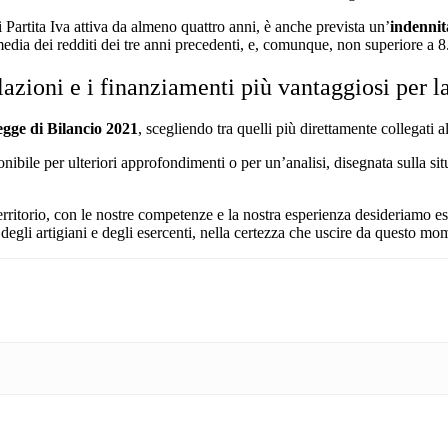
 di Partita Iva attiva da almeno quattro anni, è anche prevista un’
indennit
media dei redditi dei tre anni precedenti, e, comunque, non superiore a 
lazioni e i finanziamenti più vantaggiosi per l
gge di Bilancio 2021
, scegliendo tra quelli più direttamente collegati a
onibile per ulteriori approfondimenti o per un’analisi, disegnata sulla sit
territorio, con le nostre competenze e la nostra esperienza desideriamo e
 degli artigiani e degli esercenti, nella certezza che uscire da questo mom