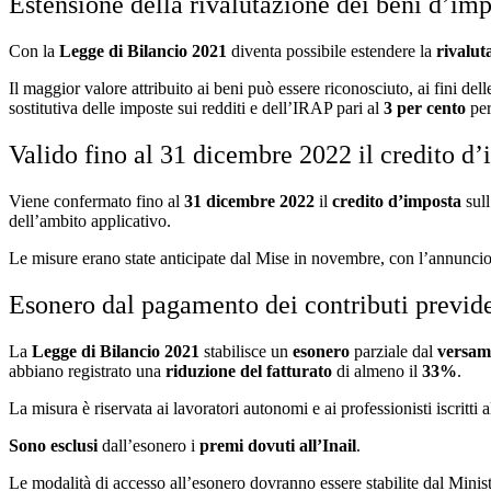
Estensione della rivalutazione dei beni d’imp
Con la
Legge di Bilancio 2021
diventa possibile estendere la
rivalut
Il maggior valore attribuito ai beni può essere riconosciuto, ai fini del
sostitutiva delle imposte sui redditi e dell’IRAP pari al
3 per cento
pe
Valido fino al 31 dicembre 2022 il credito d’
Viene confermato fino al
31 dicembre 2022
il
credito d’imposta
sull
dell’ambito applicativo.
Le misure erano state anticipate dal Mise in novembre, con l’annunci
Esonero dal pagamento dei contributi previden
La
Legge di Bilancio 2021
stabilisce un
esonero
parziale dal
versame
abbiano registrato una
riduzione del fatturato
di almeno il
33%
.
La misura è riservata ai lavoratori autonomi e ai professionisti iscritti a
Sono esclusi
dall’esonero i
premi dovuti all’Inail
.
Le modalità di accesso all’esonero dovranno essere stabilite dal Minis