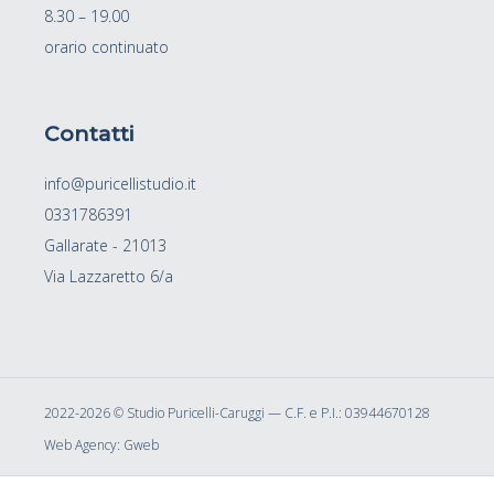
8.30 – 19.00
orario continuato
Contatti
info@puricellistudio.it
0331786391
Gallarate - 21013
Via Lazzaretto 6/a
2022-2026 ©
Studio Puricelli-Caruggi — C.F. e P.I.: 03944670128
Web Agency:
Gweb