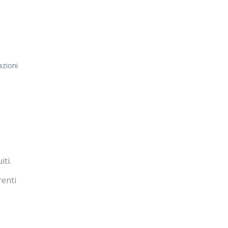
zioni
e
iti.
renti