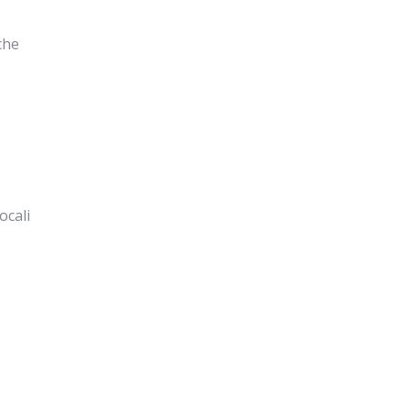
che
ocali