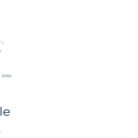
 i
e.
 delle
le
,