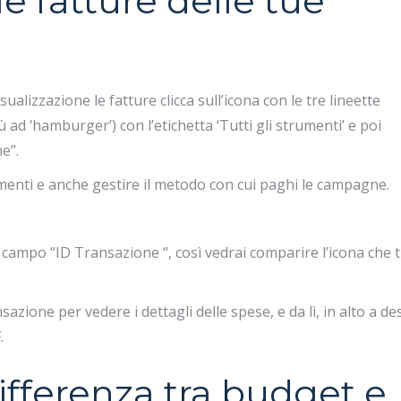
e fatture delle tue
sualizzazione le fatture clicca sull’icona con le tre lineette
ad ‘hamburger’) con l’etichetta ‘Tutti gli strumenti’ e poi
e”.
amenti e anche gestire il metodo con cui paghi le campagne.
l campo “ID Transazione “, così vedrai comparire l’icona che t
azione per vedere i dettagli delle spese, e da lì, in alto a de
.
ifferenza tra budget e