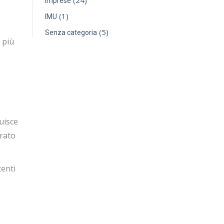
(24)
Imprese
(1)
IMU
(5)
Senza categoria
 più
uisce
irato
tenti