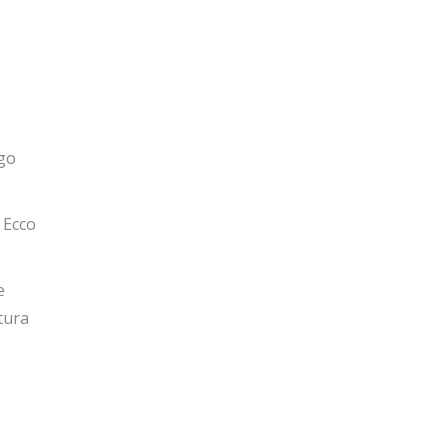
rgo
. Ecco
e
tura