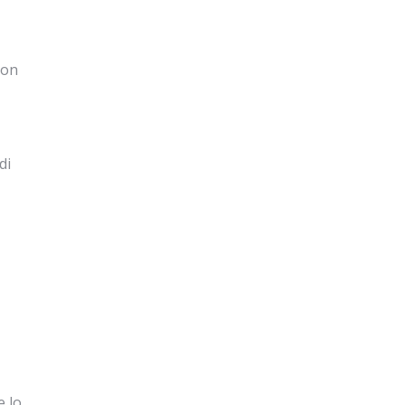
non
di
e lo