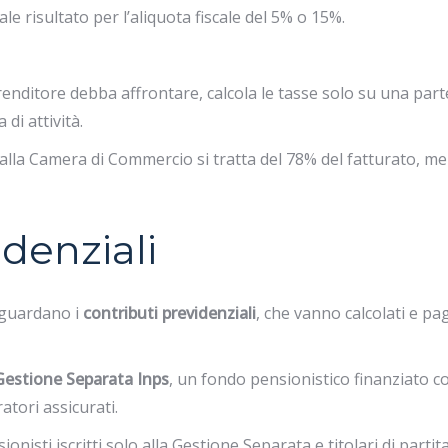
tale risultato per l’aliquota fiscale del 5% o 15%.
renditore debba affrontare, calcola le tasse solo su una part
 di attività.
i alla Camera di Commercio si tratta del 78% del fatturato, m
idenziali
iguardano i
contributi previdenziali
, che vanno calcolati e pag
Gestione Separata Inps
, un fondo pensionistico finanziato co
atori assicurati.
sionisti iscritti solo alla Gestione Separata e titolari di partit