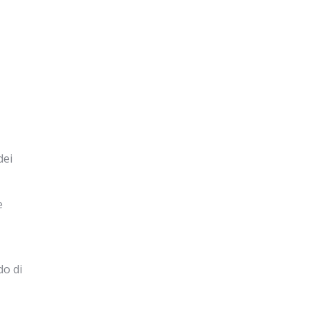
dei
e
do di