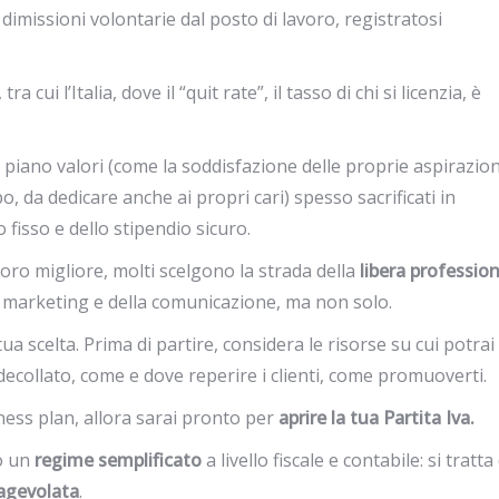
i dimissioni volontarie dal posto di lavoro, registratosi
cui l’Italia, dove il “quit rate”, il tasso di chi si licenzia, è
iano valori (come la soddisfazione delle proprie aspirazion
, da dedicare anche ai propri cari) spesso sacrificati in
 fisso e dello stipendio sicuro.
avoro migliore, molti scelgono la strada della
libera professio
el marketing e della comunicazione, ma non solo.
 tua scelta. Prima di partire, considera le risorse su cui potrai
decollato, come e dove reperire i clienti, come promuoverti.
ess plan, allora sarai pronto per
aprire la tua Partita Iva.
o un
regime semplificato
a livello fiscale e contabile: si tratta
 agevolata
.