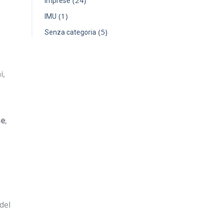
(24)
Imprese
(1)
IMU
(5)
Senza categoria
i,
ne
,
 del