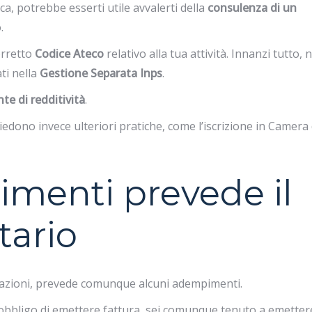
ica, potrebbe esserti utile avvalerti della
consulenza di un
.
orretto
Codice Ateco
relativo alla tua attività. Innanzi tutto, 
ti nella
Gestione Separata Inps
.
nte di redditività
.
hiedono invece ulteriori pratiche, come l’iscrizione in Camera 
menti prevede il
tario
olazioni, prevede comunque alcuni adempimenti.
ll’obbligo di emettere fattura, sei comunque tenuto a emetter