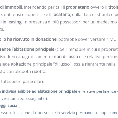
 di immobili
, intendendo per tali il
proprietario
ovvero il
titol
, enfiteusi e superficie e
il locatario
, dalla data di stipula e p
i in leasing
. In presenza di più possessori per un medesimo
a.
o lo ha ricevuto in donazione
: potrebbe dover versare l’IMU.
sente l’abitazione principale
(cioè l’immobile in cui il proprie
risiedono anagraficamente)
non di lusso
e le relative pertin
siede abitazione principale “di lusso”, ossia rientrante nella
IMU con aliquota ridotta.
fattispecie particolari:
à indivisa adibite ad abitazione principale
e relative pertinenze 
versitari soci assegnatari;
oggi sociali
;
esso in locazione dal personale in servizio permanente apparten