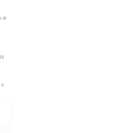
o di
 16
il