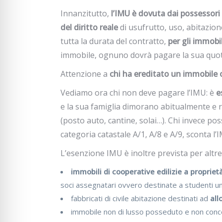
Innanzitutto,
l’IMU è dovuta dai possessori
del diritto reale
di usufrutto, uso, abitazione
tutta la durata del contratto,
per gli immobil
immobile, ognuno dovrà pagare la sua quot
Attenzione a
chi ha ereditato un immobile 
Vediamo ora chi non deve pagare l’IMU: è
e
e la sua famiglia dimorano abitualmente e 
(posto auto, cantine, solai…). Chi invece pos
categoria catastale A/1, A/8 e A/9, sconta l’
L’esenzione IMU è inoltre prevista per altre 
immobili di cooperative edilizie a propriet
soci assegnatari ovvero destinate a studenti uni
fabbricati di civile abitazione destinati ad
all
immobile non di lusso posseduto e non conc