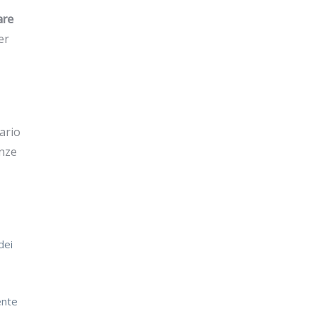
are
er
tario
enze
dei
ente