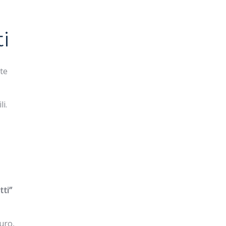
i
ite
li.
tti”
uro,