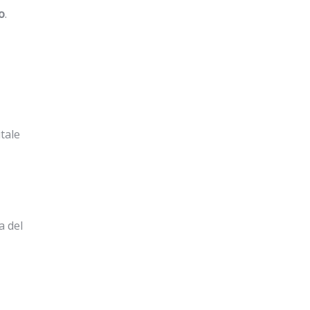
o
.
itale
a del