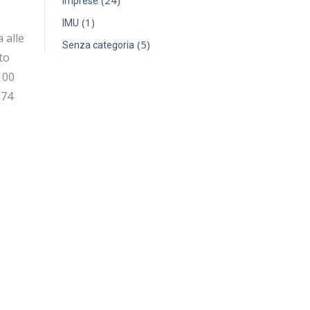
(24)
Imprese
(1)
IMU
 alle
(5)
Senza categoria
to
100
 74