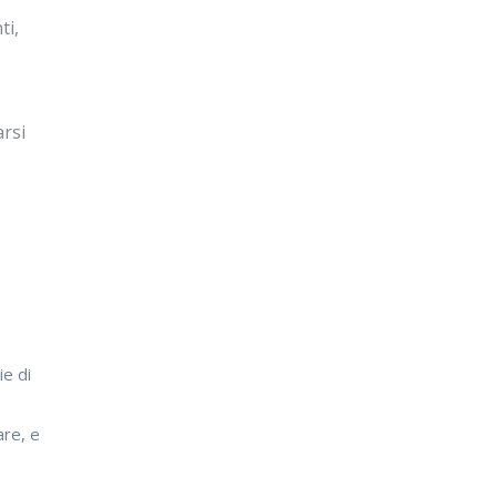
ti,
arsi
ie di
are, e