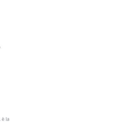
e
 è la