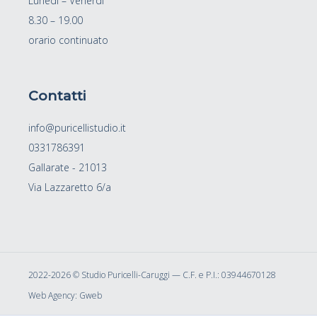
Lunedì – Venerdì
8.30 – 19.00
orario continuato
Contatti
info@puricellistudio.it
0331786391
Gallarate - 21013
Via Lazzaretto 6/a
2022-2026 ©
Studio Puricelli-Caruggi — C.F. e P.I.: 03944670128
Web Agency:
Gweb