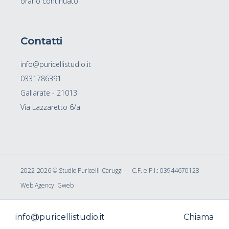
orario continuato
Contatti
info@puricellistudio.it
0331786391
Gallarate - 21013
Via Lazzaretto 6/a
2022-2026 ©
Studio Puricelli-Caruggi — C.F. e P.I.: 03944670128
Web Agency:
Gweb
info@puricellistudio.it
Chiama